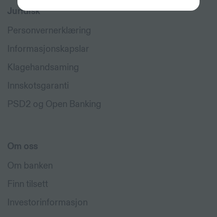
Juridisk
Personvernerklæring
Informasjonskapslar
Klagehandsaming
Innskotsgaranti
PSD2 og Open Banking
Om oss
Om banken
Finn tilsett
Investorinformasjon