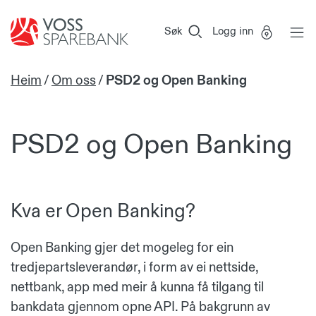
Voss
Vi
Gå til sideinnhold
Sparebank
er
Søk
Logg inn
Miljøfyrtårn-
sertifisert!
Heim
/
Om oss
/
PSD2 og Open Banking
PSD2 og Open Banking
Kva er Open Banking?
Open Banking gjer det mogeleg for ein
tredjepartsleverandør, i form av ei nettside,
nettbank, app med meir å kunna få tilgang til
bankdata gjennom opne API. På bakgrunn av