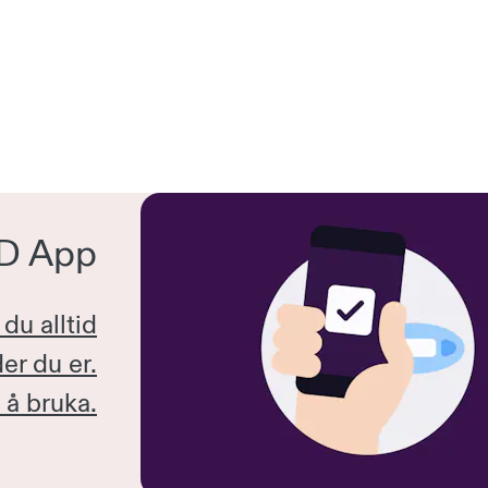
D App
du alltid
er du er.
 å bruka.