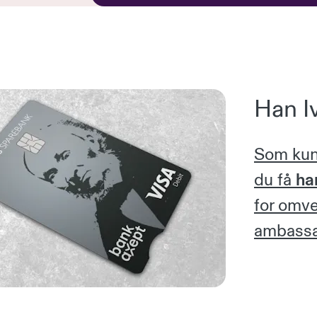
Han Iv
Som kun
du få
ha
for omve
ambassa