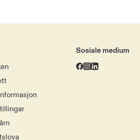
Sosiale medium
ken
ett
informasjon
illingar
årn
tslova