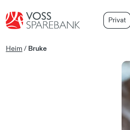
Voss
Vi
Gå til sideinnhold
Sparebank
er
Privat
Miljøfyrtårn-
sertifisert!
Heim
/
Bruke