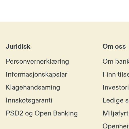
Juridisk
Om oss
Personvernerklæring
Om ban
Informasjonskapslar
Finn tils
Klagehandsaming
Investor
Innskotsgaranti
Ledige st
PSD2 og Open Banking
Miljøfyrt
Openhei