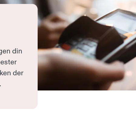
gen din
nester
nken der
.