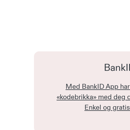
BankI
Med BankID App har 
«kodebrikka» med deg d
Enkel og gratis