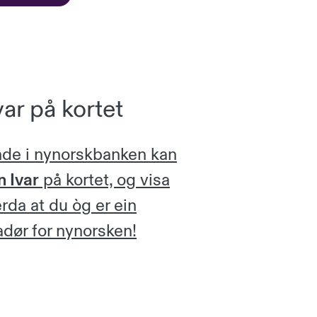
ar på kortet
de i nynorskbanken kan
n Ivar
på kortet, og visa
rda at du òg er ein
dør for nynorsken!