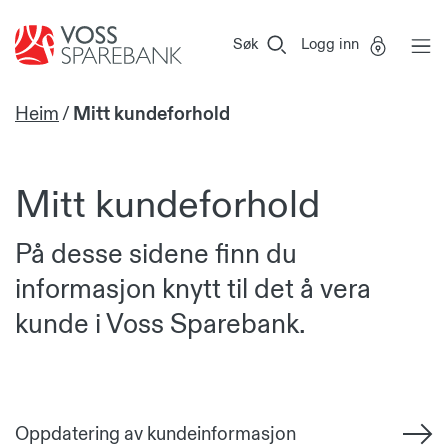
Voss
Vi
Gå til sideinnhold
Sparebank
er
Søk
Logg inn
Miljøfyrtårn-
sertifisert!
Heim
/
Mitt kundeforhold
Mitt kundeforhold
På desse sidene finn du
informasjon knytt til det å vera
kunde i Voss Sparebank.
Oppdatering av kundeinformasjon