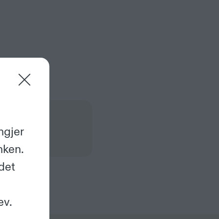
ngjer
nken.
det
ev.