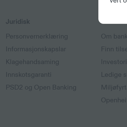
vert 
Juridisk
Om oss
Personvernerklæring
Om ban
Informasjonskapslar
Finn tils
Klagehandsaming
Investor
Innskotsgaranti
Ledige st
PSD2 og Open Banking
Miljøfyrt
Openhei