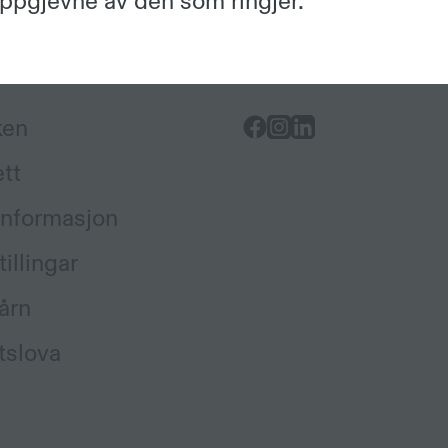
oppgjevne av den som ringjer.
Sosiale medium
ken
ett
informasjon
illingar
årn
tslova