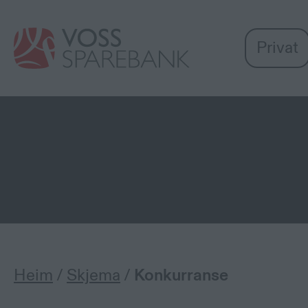
Voss
Vi
Gå til sideinnhold
Sparebank
er
Privat
Miljøfyrtårn-
sertifisert!
Åtvaring mot svindel
Me registrerer at det for tida er svindlar
mottek ein slik telefon, legg på med det 
telefonnummer som ev. vert oppgjevne a
Heim
/
Skjema
/
Konkurranse