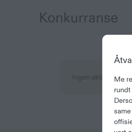
Konkurranse
Åtva
Ingen aktiv konkurr
Me reg
rundt 
Derso
same 
offis