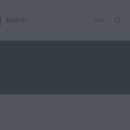
Bedrift
ar som ringjer rundt og utgjer seg for å vere
same og ta kontakt med banken eller politie
v den som ringjer.