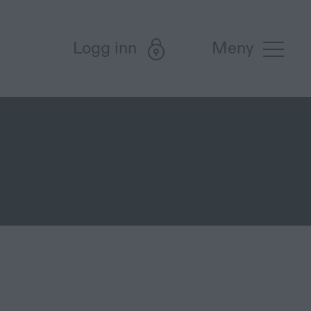
Logg inn
Meny
 frå Politiet eller banken. Dersom du
t på offisielle nummer - aldri på