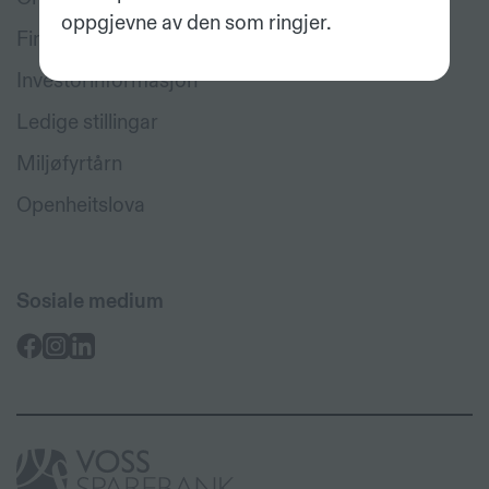
oppgjevne av den som ringjer.
Finn tilsett
Investorinformasjon
Ledige stillingar
Miljøfyrtårn
Openheitslova
Sosiale medium
Voss