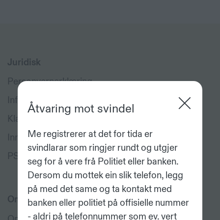
Juridisk
Personvernerklæring
Informasjonskapslar
Åtvaring mot svindel
Klagehandsaming
Me registrerer at det for tida er
Innskotsgaranti
svindlarar som ringjer rundt og utgjer
PSD2 og Open Banking
seg for å vere frå Politiet eller banken.
Dersom du mottek ein slik telefon, legg
på med det same og ta kontakt med
Om oss
banken eller politiet på offisielle nummer
- aldri på telefonnummer som ev. vert
Om banken