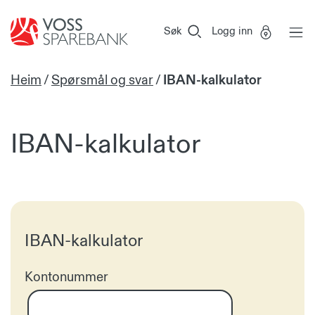
Voss
Vi
Gå til sideinnhold
Sparebank
er
Søk
Logg inn
Miljøfyrtårn-
sertifisert!
Heim
/
Spørsmål og svar
/
IBAN-kalkulator
IBAN-kalkulator
IBAN-kalkulator
Kontonummer