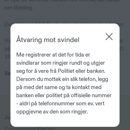
om tildeling.
Du søkjer ved å fylla ut søknadsskjemaet nedanfor.
Åtvaring mot svindel
Har du spørsmål, ta kontakt med Martin Hindenes
på e-post
mhi@vossabanken.no
eller mobil 479 30
Me registrerer at det for tida er
312.
svindlarar som ringjer rundt og utgjer
seg for å vere frå Politiet eller banken.
Søknadsfristen er 30. januar 2023.
Dersom du mottek ein slik telefon, legg
på med det same og ta kontakt med
banken eller politiet på offisielle nummer
- aldri på telefonnummer som ev. vert
oppgjevne av den som ringjer.
Juridisk
Personvernerklæring