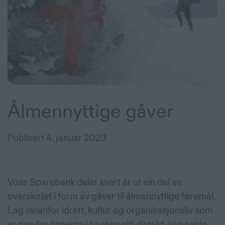
Ålmennyttige gåver
Publisert
4. januar 2023
Voss Sparebank deler kvart år ut ein del av
overskotet i form av
gåver til ålmennyttige føremål
.
Lag innanfor idrett, kultur og organisasjonsliv som
er ope for ålmenta i banken sitt distrikt, kan søkja