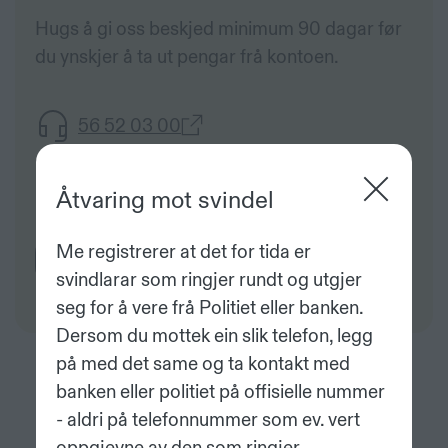
Hugs å gi oss beskjed minimum 90 dagar før
du ynskjer å ta ut pengar frå kontoen.
56 52 03 00
kundeservice@vossabanken.no
Åtvaring mot svindel
Me registrerer at det for tida er
Renteliste
svindlarar som ringjer rundt og utgjer
seg for å vere frå Politiet eller banken.
Dersom du mottek ein slik telefon, legg
på med det same og ta kontakt med
banken eller politiet på offisielle nummer
- aldri på telefonnummer som ev. vert
oppgjevne av den som ringjer.