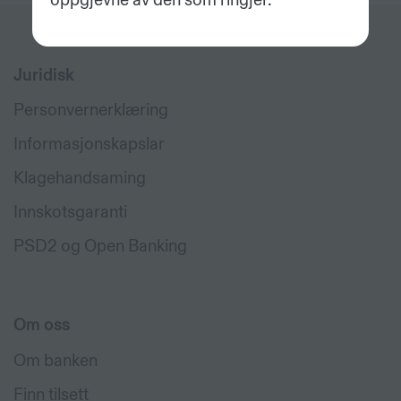
Juridisk
Personvernerklæring
Informasjonskapslar
Klagehandsaming
Innskotsgaranti
PSD2 og Open Banking
Om oss
Om banken
Finn tilsett