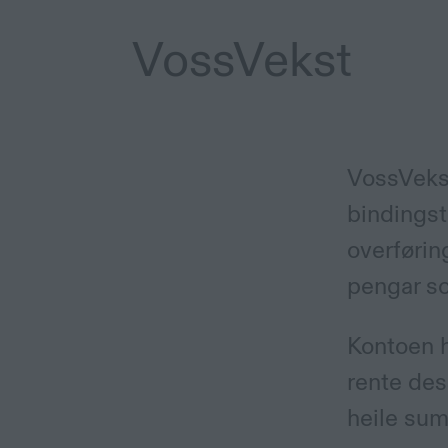
VossVekst
VossVekst
bindingsti
overførin
pengar so
Kontoen h
rente des
heile sum