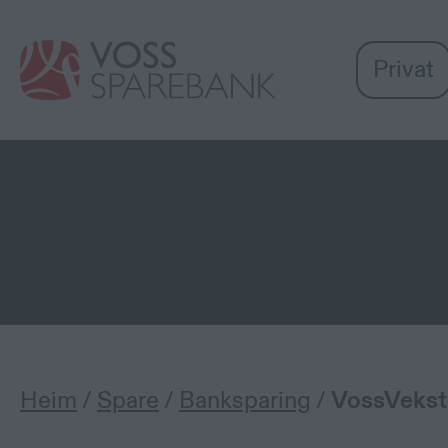
Voss
Vi
Gå til sideinnhold
Sparebank
er
Privat
Miljøfyrtårn-
sertifisert!
Åtvaring mot svindel
Me registrerer at det for tida er svindlar
mottek ein slik telefon, legg på med det 
telefonnummer som ev. vert oppgjevne a
Heim
/
Spare
/
Banksparing
/
VossVekst