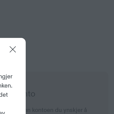
ngjer
nken.
 om konto
det
du ikkje finn kontoen du ynskjer å
ev.