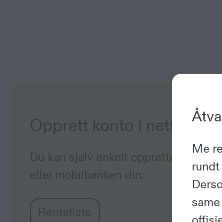
Åtva
Opprett konto i nettbanke
Me reg
Du kan sjølv enkelt oppretta VossVek
rundt 
eller mobilbanken din.
Derso
same 
Renteliste
offis