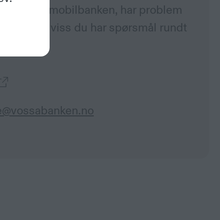
nken eller mobilbanken, har problem
nto, eller viss du har spørsmål rundt
.
e@vossabanken.no