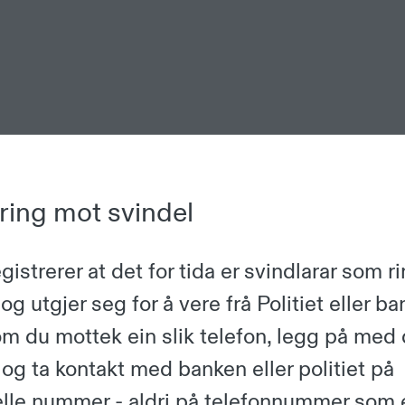
ring mot svindel
n
istrerer at det for tida er svindlarar som ri
st i nettbanken
og utgjer seg for å vere frå Politiet eller ba
Kontakt oss
m du mottek ein slik telefon, legg på med 
og ta kontakt med banken eller politiet på
Kontakt oss viss 
ielle nummer - aldri på telefonnummer som 