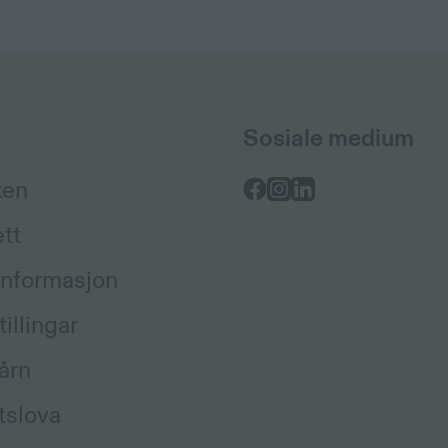
Sosiale medium
ken
ett
informasjon
illingar
årn
tslova