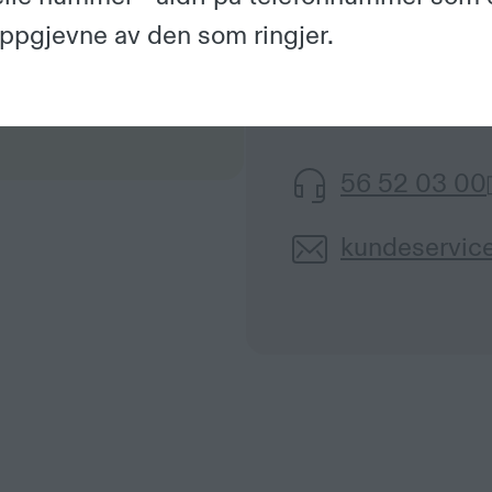
oppretta i nettba
oppgjevne av den som ringjer.
med å oppretta ko
ulike spareformer
56 52 03 00
kundeservic