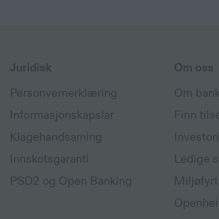
Juridisk
Om oss
Personvernerklæring
Om ban
Informasjonskapslar
Finn tils
Klagehandsaming
Investor
Innskotsgaranti
Ledige st
PSD2 og Open Banking
Miljøfyrt
Openhei