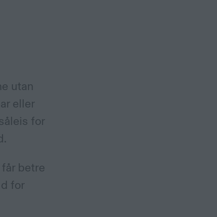
ne utan
ar eller
såleis for
d.
får betre
d for