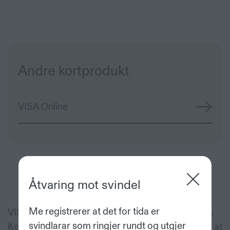
Andre kortprodukt
VISA Online
Åtvaring mot svindel
Me registrerer at det for tida er
VISA Online 7-18 er kortet for deg som er fylt 7 år.
svindlarar som ringjer rundt og utgjer
Kortet kan nyttast både i Noreg og i utlandet. For at