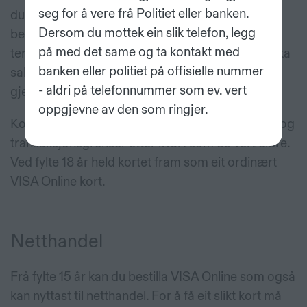
seg for å vere frå Politiet eller banken.
du skal kunne nytta dette kortet må
Dersom du mottek ein slik telefon, legg
betalingsterminalen vera online, som betyr at
på med det same og ta kontakt med
terminalen må ha kontakt med banken for å sjekka
banken eller politiet på offisielle nummer
saldo på kontoen din før betaling kan
- aldri på telefonnummer som ev. vert
gjennomførast.
oppgjevne av den som ringjer.
Kortet er tilpassa din alder, og vil få auka uttaks- og
transaksjonsgrenser etter kvart som du vert eldre.
Ved fylte 18 år held kortet fram som eit ordinært
VISA Online
kort.
Netthandel
Frå fylte 15 år kan du bestilla VISA Online som også
kan nyttast til netthandel. For å få eit slikt kort må